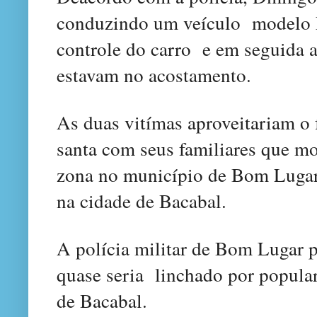
conduzindo
um
veículo
modelo 
controle do carro
e em seguida 
estavam no acostamento.
A
s duas vitímas
aproveitariam o
santa com seus familiares que 
zona
no munic
ípio
de Bom Luga
na cidade de Bacabal.
A polícia mili
tar de Bom Lugar 
quase
seria
linchado por popular
de Bacaba
l.