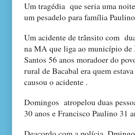
Um tra
gédia
que seria uma
noite
um pes
ade
lo para família Paul
ino
Um acidente de trânsito com du
na MA que liga ao município d
Santos 56 anos
moradoer do pov
rural de Bacabal era quem
e
stava
causou o acidente .
D
omingos
atropelou duas pesso
30 anos e
Francisco Paulino 31 
Deacordo com
a
polícia,
Dming