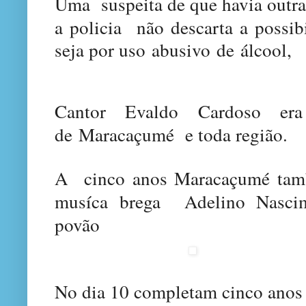
Uma
suspeita de que havia outr
a
policia
não descarta a poss
ib
seja por uso
abusivo
de
álcool,
Cantor Evaldo Cardoso er
de
Maracaçumé
e toda região
.
A cinco anos Maracaçu
mé ta
musíca brega A
delino Nasc
povão
N
o
dia 10 completa
m cinco anos