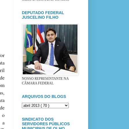
DEPUTADO FEDERAL
JUSCELINO FILHO
or
ta
il
de
NOSSO REPRESENTANTE NA
CÂMARA FEDERAL
om
as,
ARQUIVOS DO BLOGS
ara
de
 o
SINDICATO DOS
 a
SERVIDORES PÚBLICOS
MUNICIPAIS DE OLHO