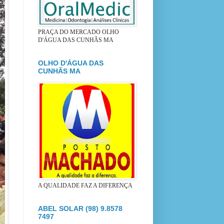
PRAÇA DO MERCADO OLHO
D'ÁGUA DAS CUNHÃS MA
OLHO D'ÁGUA DAS
CUNHÃS MA
A QUALIDADE FAZ A DIFERENÇA
ABEL SOLAR (98) 9.8578
7497