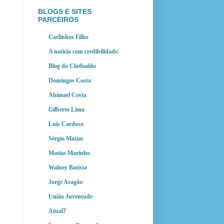
BLOGS E SITES
PARCEIROS
Carlinhos Filho
A noticia com credibilidade.
Blog do Clodoaldo
Domingos Costa
Abimael Costa
Gilberto Lima
Luís Cardoso
Sérgio Matias
Matias Marinho
Walney Batista
Jorge Aragão
União Juventude
Atual7