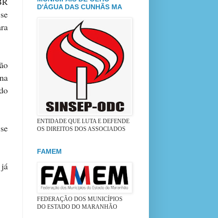
 BR
D'ÁGUA DAS CUNHÃS MA
 se
ra
hão
na
do
ENTIDADE QUE LUTA E DEFENDE
se
OS DIREITOS DOS ASSOCIADOS
FAMEM
já
FEDERAÇÃO DOS MUNICÍPIOS
DO ESTADO DO MARANHÃO