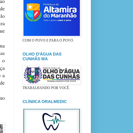
ao
de
lo
ira
ue
COM O POVO E PARA O POVO.
ma
vas
OLHO D'ÁGUA DAS
CUNHÃS MA
 o
ça
o a
 de
TRABALHANDO POR VOCÊ.
 no
CLÍNIICA ORALMEDIC