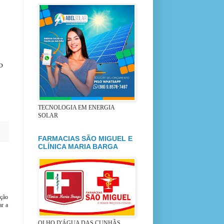
o
TECNOLOGIA EM ENERGIA
SOLAR
FARMACIAS SÃO MIGUEL E
CLÍNICA MARIA BARGA
ição
ar a
OLHO D'ÁGUA DAS CUNHÃS