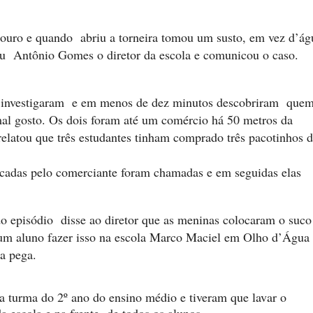
douro e quando abriu a torneira tomou um susto, em vez d’ág
u Antônio Gomes o diretor da escola e comunicou o caso.
a investigaram e em menos de dez minutos descobri
ram
que
mal gosto
.
O
s dois foram até um comércio há 50 metros da
relatou que três estudantes tinham comprado três pacotinhos 
dicadas pelo comerciante foram chamadas e em seguidas elas
o episódio disse ao diretor que as meninas colocaram o suco
um aluno fazer isso na escola Marco Maciel em Olho d’Água
da pega
.
da turma do 2º ano
do ensino m
é
dio e
tiveram que lavar o