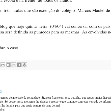
a escola e na fr
e
nte de todos os alunos
.
 três salas que são extenção d
o colégio
Marcos Maciel de
blog que hoj
e quinta
feira (04/04) vai conversar com os pais
rsa
será defin
ida as punições para
as
mesmas.
As e
nvolvidas n
bre o caso
53
quentes de interesse da comuidade. Siga em frente com esse trabalho, que requer muita dispos
ade. Só posso nesse momento lhe desejar sucesso e que continue com esta vontade de inform
 lhe ilumine para que esteja sempre distante do mal.
abal.