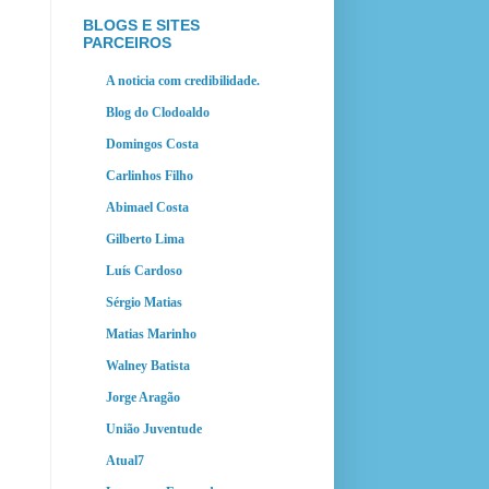
BLOGS E SITES
PARCEIROS
A noticia com credibilidade.
Blog do Clodoaldo
Domingos Costa
Carlinhos Filho
Abimael Costa
Gilberto Lima
Luís Cardoso
Sérgio Matias
Matias Marinho
Walney Batista
Jorge Aragão
União Juventude
Atual7