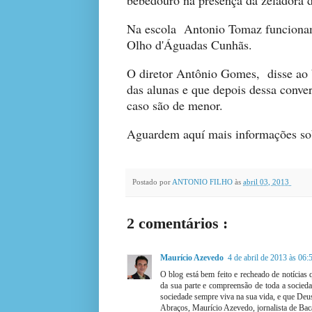
bebedouro na presença da zeladora d
N
a escola
Antonio Tomaz funcionam
Olho d'Águadas Cunhãs.
O diretor Antônio Gomes, disse ao 
das alunas e que depois dessa conve
caso são de men
or.
Aguardem aquí mais informações so
Postado por
ANTONIO FILHO
às
abril 03, 2013
2 comentários :
Maurício Azevedo
4 de abril de 2013 às 06:
O blog está bem feito e recheado de notícias 
da sua parte e compreensão de toda a socied
sociedade sempre viva na sua vida, e que Deus
Abraços, Maurício Azevedo, jornalista de Bac