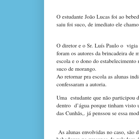
O estudante João Lucas foi ao bebe
saiu foi suco
,
d
e imediato ele chamo
O diretor e o Sr. Luís Paulo o vigi
foram os autores da brincadeira de 
escola e o dono do estabelecimento 
suco de morango.
Ao retornar pra escola as alunas in
confessaram a autoria
.
U
ma estudante que não participou d
dentro d’água porque tinham visto 
das Cunhãs,.
já penssou se essa mo
As alunas envolvidas no caso
, são 