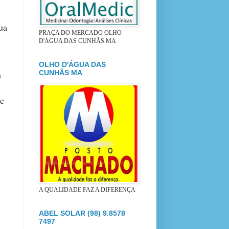
ua
PRAÇA DO MERCADO OLHO
D'ÁGUA DAS CUNHÃS MA
OLHO D'ÁGUA DAS
CUNHÃS MA
m
de
A QUALIDADE FAZ A DIFERENÇA
ABEL SOLAR (98) 9.8578
7497