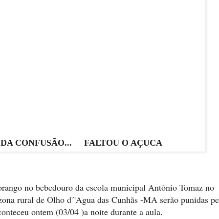
 DA CONFUSÃO... FALTOU O AÇUCA
orango no bebedouro da escola municipal Antônio Tomaz
n
o
ona rural de Olho d
´'Agua das
Cunhãs -MA
serão punidas pe
conteceu ontem (03/04 )a noite durante a aula.