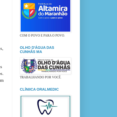
COM O POVO E PARA O POVO.
s,
OLHO D'ÁGUA DAS
CUNHÃS MA
os
s.
TRABALHANDO POR VOCÊ.
am
CLÍNIICA ORALMEDIC