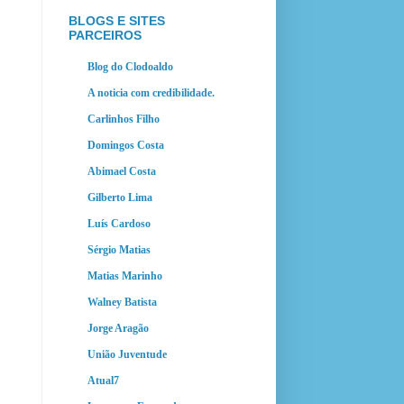
BLOGS E SITES
PARCEIROS
Blog do Clodoaldo
A noticia com credibilidade.
Carlinhos Filho
Domingos Costa
Abimael Costa
Gilberto Lima
Luís Cardoso
Sérgio Matias
Matias Marinho
Walney Batista
Jorge Aragão
União Juventude
Atual7