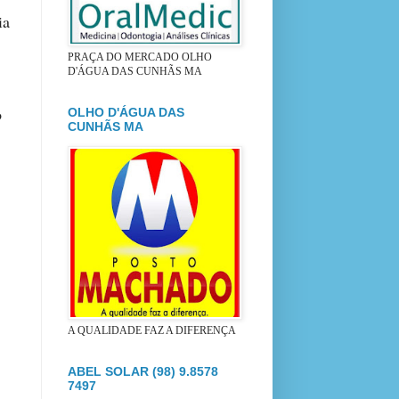
ia
PRAÇA DO MERCADO OLHO
D'ÁGUA DAS CUNHÃS MA
o
OLHO D'ÁGUA DAS
CUNHÃS MA
A QUALIDADE FAZ A DIFERENÇA
ABEL SOLAR (98) 9.8578
7497