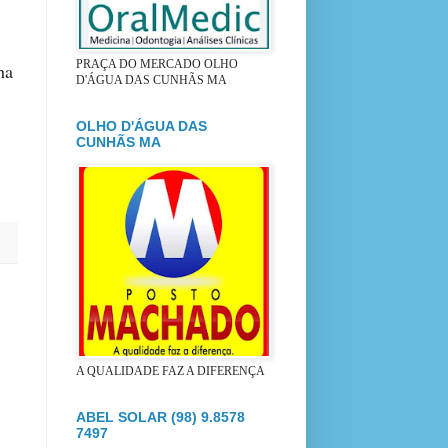
PRAÇA DO MERCADO OLHO
ha
D'ÁGUA DAS CUNHÃS MA
OLHO D'ÁGUA DAS
CUNHÃS MA
A QUALIDADE FAZ A DIFERENÇA
ABEL SOLAR (98) 9.8578
7497