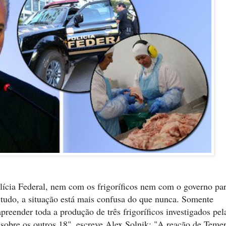
cia Federal, nem com os frigoríficos nem com o governo pa
tudo, a situação está mais confusa do que nunca. Somente
preender toda a produção de três frigoríficos investigados pel
 sobre os outros 18", escreve Alex Solnik; "A reação de Teme