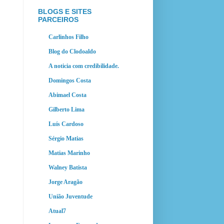
BLOGS E SITES
PARCEIROS
Carlinhos Filho
Blog do Clodoaldo
A noticia com credibilidade.
Domingos Costa
Abimael Costa
Gilberto Lima
Luís Cardoso
Sérgio Matias
Matias Marinho
Walney Batista
Jorge Aragão
União Juventude
Atual7