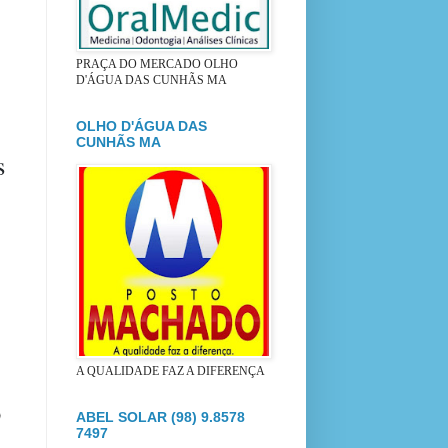
PRAÇA DO MERCADO OLHO
D'ÁGUA DAS CUNHÃS MA
OLHO D'ÁGUA DAS
CUNHÃS MA
s
A QUALIDADE FAZ A DIFERENÇA
o
ABEL SOLAR (98) 9.8578
7497