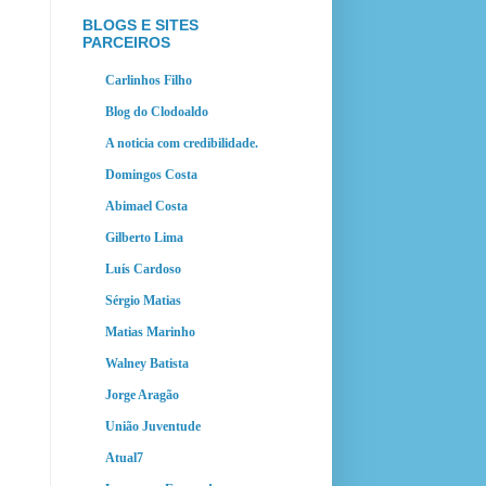
BLOGS E SITES
PARCEIROS
Carlinhos Filho
Blog do Clodoaldo
A noticia com credibilidade.
Domingos Costa
Abimael Costa
Gilberto Lima
Luís Cardoso
Sérgio Matias
Matias Marinho
Walney Batista
Jorge Aragão
União Juventude
Atual7