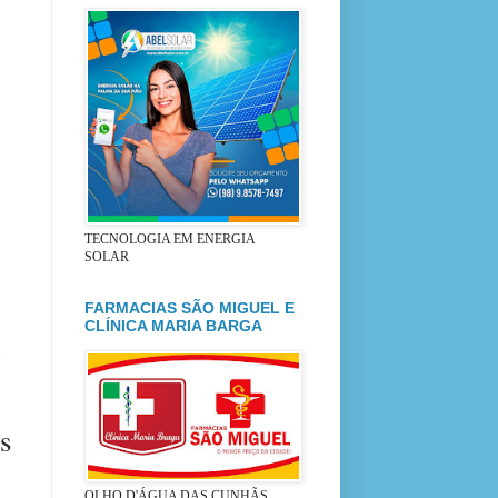
TECNOLOGIA EM ENERGIA
SOLAR
FARMACIAS SÃO MIGUEL E
CLÍNICA MARIA BARGA
e
s
OLHO D'ÁGUA DAS CUNHÃS