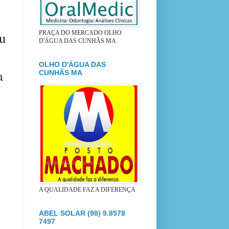
ou
PRAÇA DO MERCADO OLHO
D'ÁGUA DAS CUNHÃS MA
OLHO D'ÁGUA DAS
a
CUNHÃS MA
A QUALIDADE FAZ A DIFERENÇA
ABEL SOLAR (98) 9.8578
7497