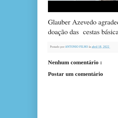
Glauber Azevedo agradec
doação das
cestas básic
Postado por
ANTONIO FILHO
às
abril 18, 2022
Nenhum comentário :
Postar um comentário