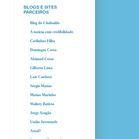
BLOGS E SITES
PARCEIROS
Blog do Clodoaldo
A noticia com credibilidade.
Carlinhos Filho
Domingos Costa
Abimael Costa
Gilberto Lima
Luís Cardoso
Sérgio Matias
Matias Marinho
Walney Batista
Jorge Aragão
União Juventude
Atual7