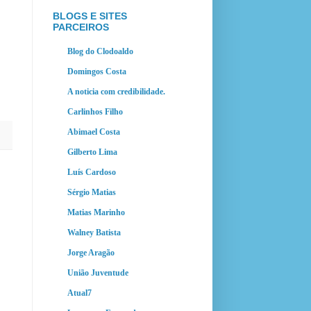
BLOGS E SITES
PARCEIROS
Blog do Clodoaldo
Domingos Costa
A noticia com credibilidade.
Carlinhos Filho
Abimael Costa
Gilberto Lima
Luís Cardoso
Sérgio Matias
Matias Marinho
Walney Batista
Jorge Aragão
União Juventude
Atual7