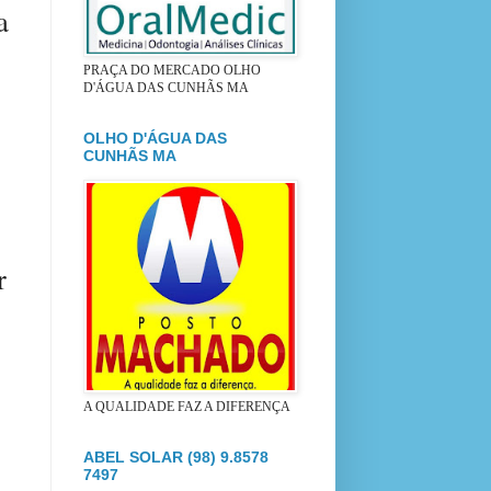
a
PRAÇA DO MERCADO OLHO
D'ÁGUA DAS CUNHÃS MA
OLHO D'ÁGUA DAS
CUNHÃS MA
r
A QUALIDADE FAZ A DIFERENÇA
ABEL SOLAR (98) 9.8578
7497