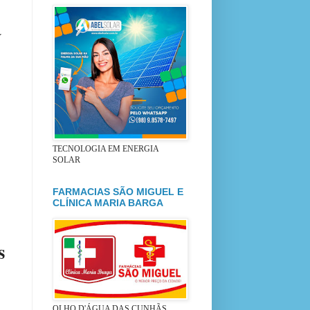
á
TECNOLOGIA EM ENERGIA
SOLAR
FARMACIAS SÃO MIGUEL E
CLÍNICA MARIA BARGA
s
OLHO D'ÁGUA DAS CUNHÃS