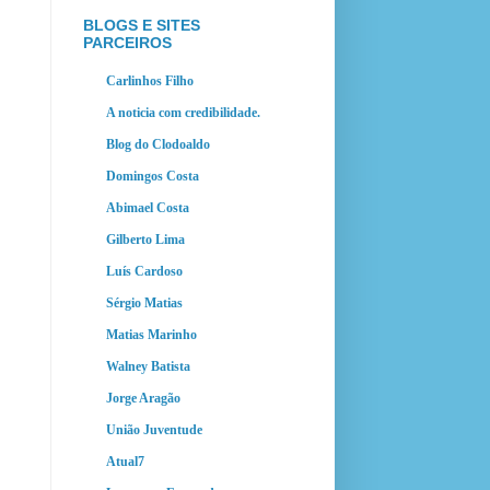
BLOGS E SITES
PARCEIROS
Carlinhos Filho
A noticia com credibilidade.
Blog do Clodoaldo
Domingos Costa
Abimael Costa
Gilberto Lima
Luís Cardoso
Sérgio Matias
Matias Marinho
Walney Batista
Jorge Aragão
União Juventude
Atual7