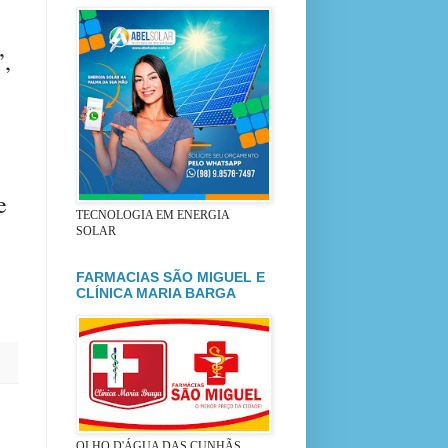
”,
e
TECNOLOGIA EM ENERGIA
SOLAR
FARMACIAS SÃO MIGUEL E
CLÍNICA MARIA BARGA
OLHO D'ÁGUA DAS CUNHÃS