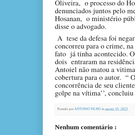
Oliveira,
o processo do Ho
denunciados juntos pelo m
Hosanan,
o ministério púb
disse o advogado.
A
tese da defesa foi nega
concorreu para o crime, na
fato
já tinha acontecido. O
dois
entraram na residênc
Antoiel não matou a vitim
cobertura para o autor. “ 
concorrência de seu client
golpe na vítima’’, conclui
Postado por
ANTONIO FILHO
às
agosto 19, 2023
Nenhum comentário :