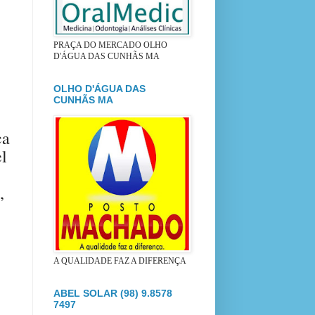
PRAÇA DO MERCADO OLHO
D'ÁGUA DAS CUNHÃS MA
OLHO D'ÁGUA DAS
CUNHÃS MA
ça
l
,
A QUALIDADE FAZ A DIFERENÇA
ABEL SOLAR (98) 9.8578
7497