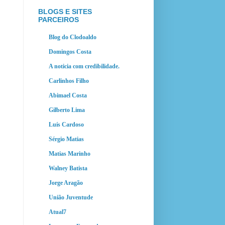
BLOGS E SITES
PARCEIROS
Blog do Clodoaldo
Domingos Costa
A noticia com credibilidade.
Carlinhos Filho
Abimael Costa
Gilberto Lima
Luís Cardoso
Sérgio Matias
Matias Marinho
Walney Batista
Jorge Aragão
União Juventude
Atual7