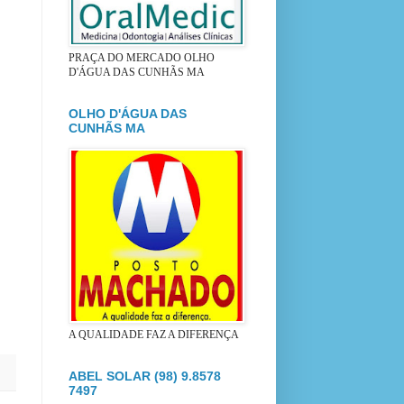
PRAÇA DO MERCADO OLHO
D'ÁGUA DAS CUNHÃS MA
OLHO D'ÁGUA DAS
CUNHÃS MA
A QUALIDADE FAZ A DIFERENÇA
ABEL SOLAR (98) 9.8578
7497