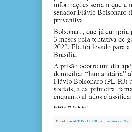
informações seriam que uma
senador Flávio Bolsonaro (
preventiva.
Bolsonaro, que já cumpria p
3 meses pela tentativa de g
2022. Ele foi levado para 
Brasília.
A prisão ocorre um dia após
domiciliar “humanitária” a
Flávio Bolsonaro (PL-RJ) c
sociais, a ex-primeira-dam
enquanto aliados classific
FONTE PODER 360.
Postado por
ANTONIO FILHO
às
novembro 22, 2025