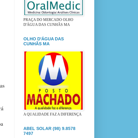
PRAÇA DO MERCADO OLHO
D'ÁGUA DAS CUNHÃS MA
OLHO D'ÁGUA DAS
CUNHÃS MA
 as
rá
A QUALIDADE FAZ A DIFERENÇA
oa
ABEL SOLAR (98) 9.8578
7497