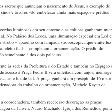
s sacros que anunciam o nascimento de Jesus, a exemplo de
, sinos e árvores vão embelezar ainda mais espaços e prédios
 cordas luminosas em seu entorno e as colunas ganharam mic
cal. No Palácio dos Leões, uma iluminação especial em Led 
m strobo – aparelho com lâmpada stroboscópica que emite luz
a, efeito flash – completam a ornamentação. O prédio do
ão semelhante à dos dois palácios.
rente às sedes da Prefeitura e do Estado e também no Espigão 
e acesso à Praça Pedro II será enfeitada com anjos, mensage
cascatas e luz de led. A praça ganhará um presépio de 16 metr
denadora do trabalho de ornamentação, Michele Kayatt da
a coordenadora, também receberão decoração as praças
 Lagoa da Jansen, Nauro Machado, Igreja dos Remédios, pont