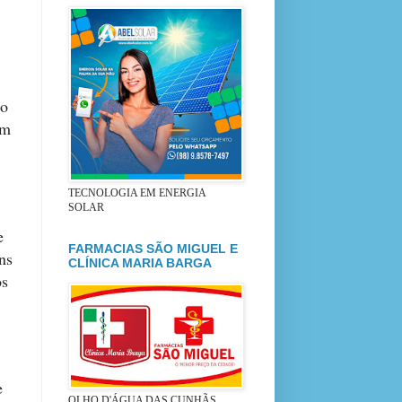
ro
em
TECNOLOGIA EM ENERGIA
SOLAR
e
FARMACIAS SÃO MIGUEL E
ns
CLÍNICA MARIA BARGA
os
e
OLHO D'ÁGUA DAS CUNHÃS