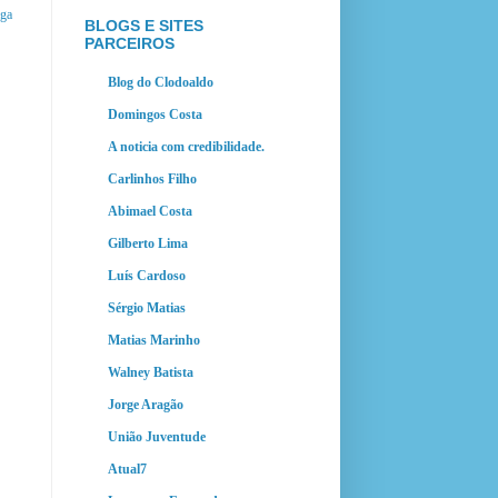
iga
BLOGS E SITES
PARCEIROS
Blog do Clodoaldo
Domingos Costa
A noticia com credibilidade.
Carlinhos Filho
Abimael Costa
Gilberto Lima
Luís Cardoso
Sérgio Matias
Matias Marinho
Walney Batista
Jorge Aragão
União Juventude
Atual7