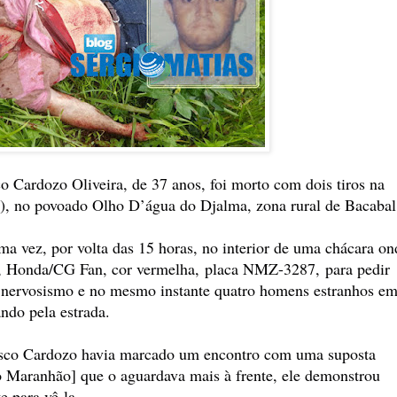
 Cardozo Oliveira, de 37 anos, foi morto com dois tiros na
(24), no povoado Olho D’água do Djalma, zona rural de Bacabal
ima vez, por volta das 15 horas, no interior de uma chácara on
a, Honda/CG Fan, cor vermelha, placa NMZ-3287, para pedir
 nervosismo e no mesmo instante quatro homens estranhos e
ndo pela estrada.
sco Cardozo havia marcado um encontro com uma suposta
 Maranhão] que o aguardava mais à frente, ele demonstrou
e para vê-la.