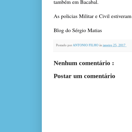
também em Bacabal.
As policias Militar e Civil estiveram
Blog do Sérgio Matias
Postado por
ANTONIO FILHO
às
janeiro 25, 2017
Nenhum comentário :
Postar um comentário