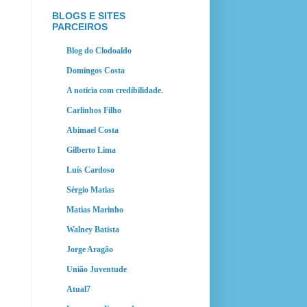
BLOGS E SITES
PARCEIROS
Blog do Clodoaldo
Domingos Costa
A noticia com credibilidade.
Carlinhos Filho
Abimael Costa
Gilberto Lima
Luís Cardoso
Sérgio Matias
Matias Marinho
Walney Batista
Jorge Aragão
União Juventude
Atual7