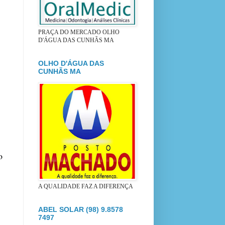
PRAÇA DO MERCADO OLHO
D'ÁGUA DAS CUNHÃS MA
OLHO D'ÁGUA DAS
CUNHÃS MA
o
A QUALIDADE FAZ A DIFERENÇA
ABEL SOLAR (98) 9.8578
7497