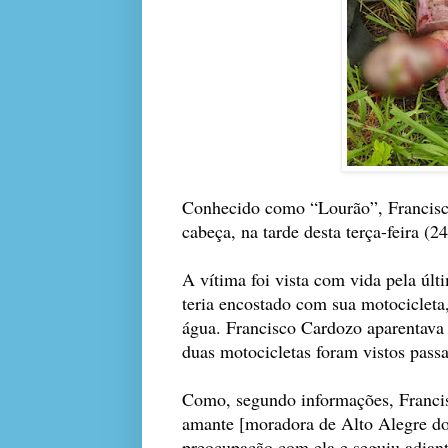
Conhecido como “Lourão”, Francisco
cabeça, na tarde desta terça-feira 
A vítima foi vista com vida pela últ
teria encostado com sua motociclet
água. Francisco Cardozo aparentava
duas motocicletas foram vistos passa
Como, segundo informações, Franci
amante [moradora de Alto Alegre do
preocupação com ela e seguiu adiant