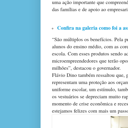
uma ação importante que compreende
das famílias e de apoio ao empresari
Confira na galeria como foi a a
“São múltiplos os benefícios. Pela p
alunos do ensino médio, com as cor
escola. Com esses produtos sendo ad
microempreendedores que terão opor
milhões”, destacou o governador.
Flávio Dino também ressaltou que, p
representam uma proteção aos orçam
uniforme escolar, um estímulo, tamb
os vestuários se depreciam muito r
momento de crise econômica e reces
estejamos felizes com mais um pass