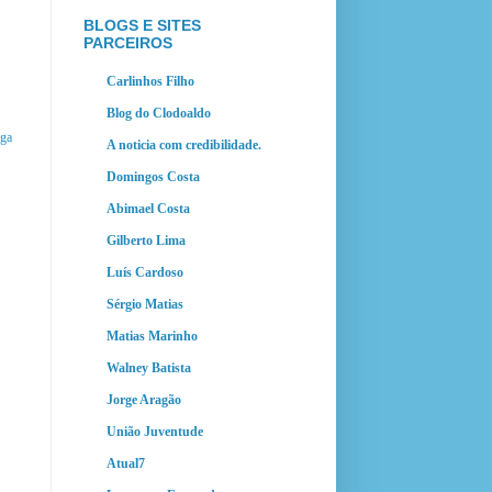
BLOGS E SITES
PARCEIROS
Carlinhos Filho
Blog do Clodoaldo
iga
A noticia com credibilidade.
Domingos Costa
Abimael Costa
Gilberto Lima
Luís Cardoso
Sérgio Matias
Matias Marinho
Walney Batista
Jorge Aragão
União Juventude
Atual7