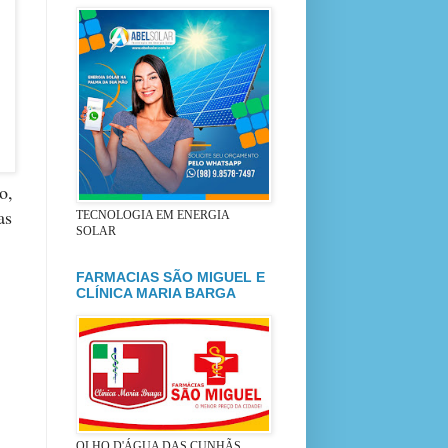
o,
as
TECNOLOGIA EM ENERGIA
SOLAR
FARMACIAS SÃO MIGUEL E
CLÍNICA MARIA BARGA
OLHO D'ÁGUA DAS CUNHÃS