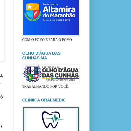
COM O POVO E PARA O POVO.
OLHO D'ÁGUA DAS
CUNHÃS MA
u,
a
TRABALHANDO POR VOCÊ.
 6
CLÍNIICA ORALMEDIC
is