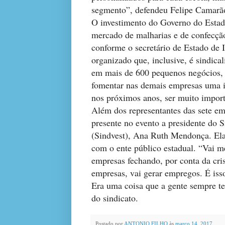
segmento”, defendeu Felipe Camarã
O investimento do Governo do Estad
mercado de malharias e de confecção
conforme o secretário de Estado de 
organizado que, inclusive, é sindica
em mais de 600 pequenos negócios, 
fomentar nas demais empresas uma im
nos próximos anos, ser muito import
Além dos representantes das sete em
presente no evento a presidente do
(Sindvest), Ana Ruth Mendonça. Ela 
com o ente público estadual. “Vai 
empresas fechando, por conta da cri
empresas, vai gerar empregos. É is
Era uma coisa que a gente sempre ten
do sindicato.
Postado por
ANTONIO FILHO
às
março 14, 2017