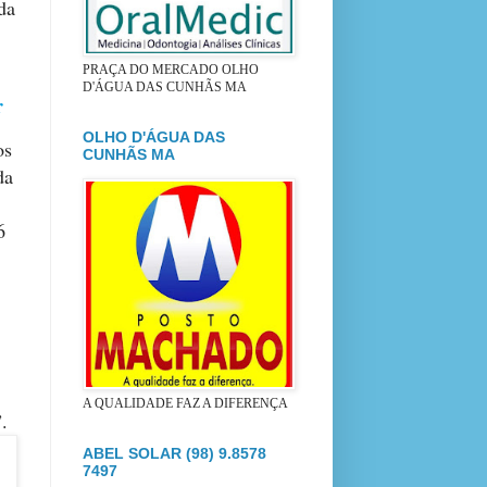
da
PRAÇA DO MERCADO OLHO
D'ÁGUA DAS CUNHÃS MA
r
OLHO D'ÁGUA DAS
os
CUNHÃS MA
da
6
A QUALIDADE FAZ A DIFERENÇA
.
ABEL SOLAR (98) 9.8578
7497