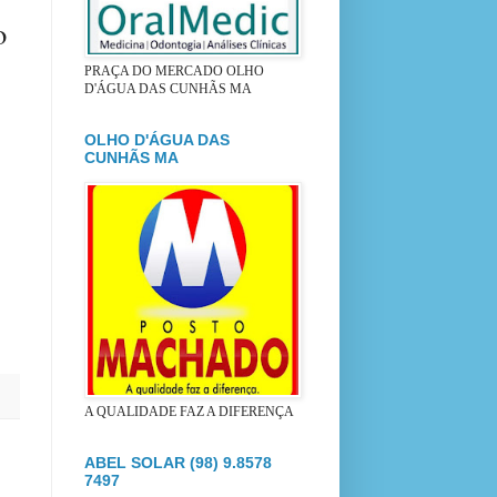
o
PRAÇA DO MERCADO OLHO
D'ÁGUA DAS CUNHÃS MA
OLHO D'ÁGUA DAS
CUNHÃS MA
A QUALIDADE FAZ A DIFERENÇA
ABEL SOLAR (98) 9.8578
7497