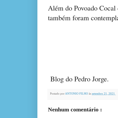
Além do Povoado Cocal d
também foram contemplad
Blog do Pedro Jorge.
Postado por
ANTONIO FILHO
às
setembro 21, 2021
Nenhum comentário :