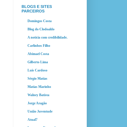
BLOGS E SITES
PARCEIROS
Domingos Costa
Blog do Clodoaldo
A noticia com credibilidade.
Carlinhos Filho
Abimael Costa
Gilberto Lima
Luís Cardoso
Sérgio Matias
Matias Marinho
Walney Batista
Jorge Aragão
União Juventude
Atual7