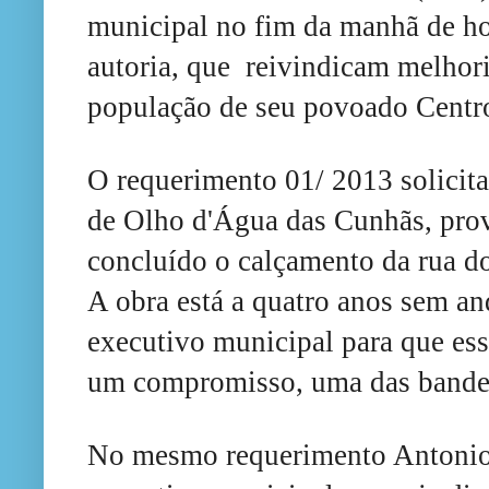
munici
pa
l no fim da manhã de h
autoria, que reivindicam melhori
população de seu povoado Centr
O requerimento 01/ 2013 solicita
de Olho d'Água das Cunhãs
,
pro
concluíd
o
o
calçamento da rua do
A obra
está a
quatro anos
sem an
executivo municipal para que ess
um compromisso
,
uma das bande
No m
esmo requerimento Antonio 