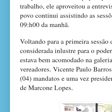
trabalho
, ele aproveitou
a entrevi
povo continu
i
assistindo as ses
09
:
h00 da manhã.
V
oltando para
a
primeira sessão
considerada inlustre para o pode
estava
bem acomodado na galeria
ver
eadores
. Vi
cente Paulo Barros
(04) mandatos
e uma vez p
reside
d
e Marcone
Lopes
.