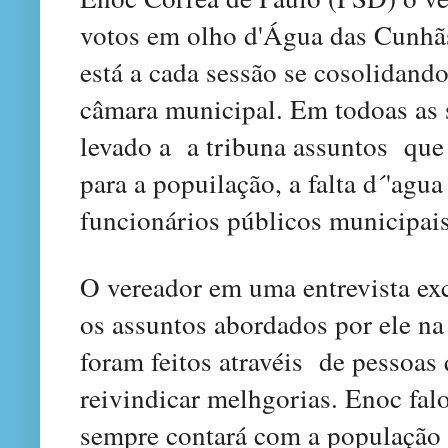
votos
em olho d
'Á
gua das
Cunhã
está a cada
sessão se
c
osolidand
câmara municipal. Em todoas as 
levado a
a tri
buna assuntos que 
para a popuilação, a falta d´'agu
funcionários públicos municipais
O v
ereador em uma entrevis
ta ex
os assuntos abordados por ele na
foram feitos
atrav
éis
de
pessoas
reivindicar melhgorias
. Enoc fal
sempre contará com a população