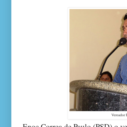
Vereador
Enoc Correa de Paul
o
(
PSD)
o v