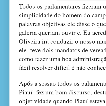
To
dos os par
lamentares fizera
m u
simplicidade do homem do cam
palavras objetivas ele
d
isse o qu
galeria queriam ouvir
e. Eu acred
Oliveira
irá conduzir o nosso mu
ele teve dois mandatos de verea
como
fazer uma boa administraç
f
ácil re
solver dif
ícil é não conhe
Apó
s
a sessão todos os palamen
Piauí fe
z um bom discurso, dest
objetividade quando Piauí est
av