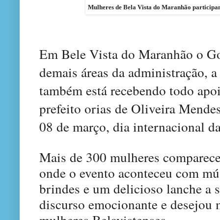
Mulheres de Bela Vista do Maranhão
participan
Em Bele Vista do Maranhão o Go
demais áreas da administração, a
também está recebendo todo apoi
prefeito
o
rias de
O
liveira Mende
08 de março, dia internacional d
M
ais de 300 mulheres comparece
onde o evento aconteceu com mús
brindes e um delicioso lanche a s
discurso emocionante e desejou m
mulheres
B
elavistenses.