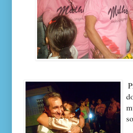
P
d
m
s