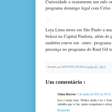
Curiosidade a exatamente um mês ou
programa domingo legal com Celso 
Leya Lima mora em São Paulo a mais
beleza na Capital Paulista, além d
também esteve em outro programa de
presença no programa do Raul Gil t
Postado por
ANTONIO FILHO
às
junho 05, 2013
Um comentário :
Selma Barreto
5 de junho de 2013 às 18:12
Isso é muito bom. Melhor ainda é ter o Anton
trabalho que vc faz. muito competente e esfor
Responder