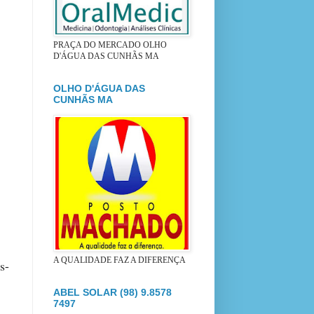
PRAÇA DO MERCADO OLHO
D'ÁGUA DAS CUNHÃS MA
OLHO D'ÁGUA DAS
CUNHÃS MA
A QUALIDADE FAZ A DIFERENÇA
s-
ABEL SOLAR (98) 9.8578
7497