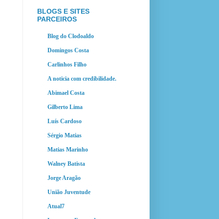
BLOGS E SITES
PARCEIROS
Blog do Clodoaldo
Domingos Costa
Carlinhos Filho
A noticia com credibilidade.
Abimael Costa
Gilberto Lima
Luís Cardoso
Sérgio Matias
Matias Marinho
Walney Batista
Jorge Aragão
União Juventude
Atual7