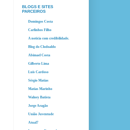
BLOGS E SITES
PARCEIROS
Domingos Costa
Carlinhos Filho
A noticia com credibilidade.
Blog do Clodoaldo
Abimael Costa
Gilberto Lima
Luís Cardoso
Sérgio Matias
Matias Marinho
Walney Batista
Jorge Aragão
União Juventude
Atual7