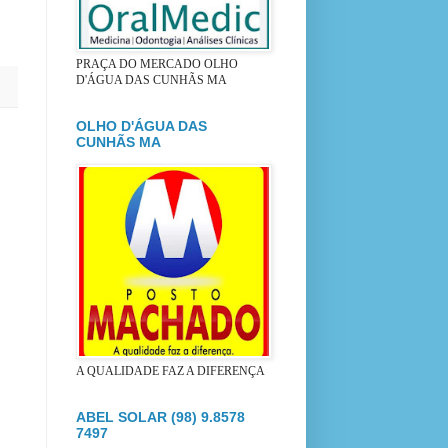
PRAÇA DO MERCADO OLHO
D'ÁGUA DAS CUNHÃS MA
OLHO D'ÁGUA DAS
CUNHÃS MA
A QUALIDADE FAZ A DIFERENÇA
ABEL SOLAR (98) 9.8578
7497