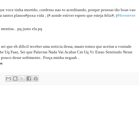
ue voce tinha morrido, confesso nao to acreditando, porque pessoas tão boas vao
a tantos planos#poxa vida ; (# aonde estiver espero que esteja feliz#; (
‪#‎
foverever‬
 mentira... pq justo ela pq
ei que eh dificil receber uma noticia dessa, maais temos que aceitar a vontade
abe Uq Faaz, Sei que Palavras Nada Vai Acabar Cm Uq Vc Estao Sentiindo Nesse
pouco desse sofrimento.. Força minha negaah ..
os