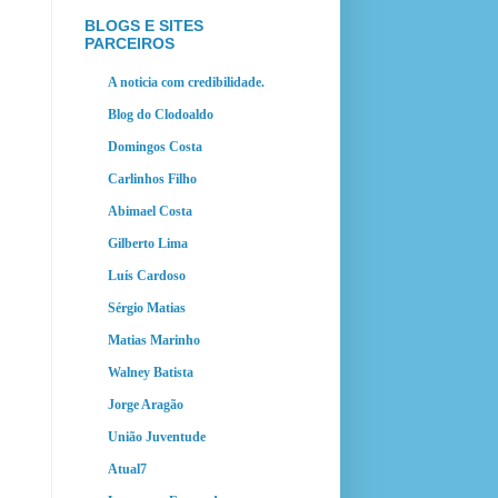
BLOGS E SITES
PARCEIROS
A noticia com credibilidade.
Blog do Clodoaldo
Domingos Costa
Carlinhos Filho
Abimael Costa
Gilberto Lima
Luís Cardoso
Sérgio Matias
Matias Marinho
Walney Batista
Jorge Aragão
União Juventude
Atual7