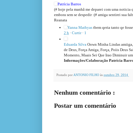
Patrícia Barros
(# hoje pela manhã me deparei com uma noticia q
embora sem se despedir :(# amiga sentirei sua falt
Reanata
Yanna Mathyas
tbem qeria tanto qe fosse
2 h
·
Curtir
·
1
Eduarda Silva
Oown Minha Lindas amiiga, s
de Deus, Força Amiga, Força, Poiis Deus S
Momento, Maais Sei Que Irao Diminuir um 
Informações/Colaboração Patrícia Barr
Postado por
ANTONIO FILHO
às
outubro 29, 2014
Nenhum comentário :
Postar um comentário