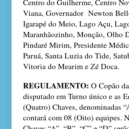
Centro do Guilherme, Centro N
Viana, Governador Newton Bello
Igarapé do Meio, Lago Açu, Lag
Maranhãozinho, Monção, Olho D’
Pindaré Mirim, Presidente Médici
Paruá, Santa Luzia do Tide, Satub
Vitoria do Mearim e Zé Doca.
REGULAMENTO:
O Copão da 
disputado em Turno único e as E
(Quatro) Chaves, denominadas “A
contará com 08 (Oito) equipes. N
Chaves “A”, “B”, “C” e “D” serã