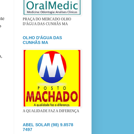
nte
PRAÇA DO MERCADO OLHO
D'ÁGUA DAS CUNHÃS MA
o
OLHO D'ÁGUA DAS
CUNHÃS MA
a,
A QUALIDADE FAZ A DIFERENÇA
ABEL SOLAR (98) 9.8578
7497