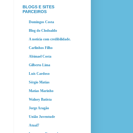
BLOGS E SITES
PARCEIROS
Domingos Costa
Blog do Clodoaldo
A noticia com credibilidade.
Carlinhos Filho
Abimael Costa
Gilberto Lima
Luís Cardoso
Sérgio Matias
Matias Marinho
Walney Batista
Jorge Aragão
União Juventude
Atual7