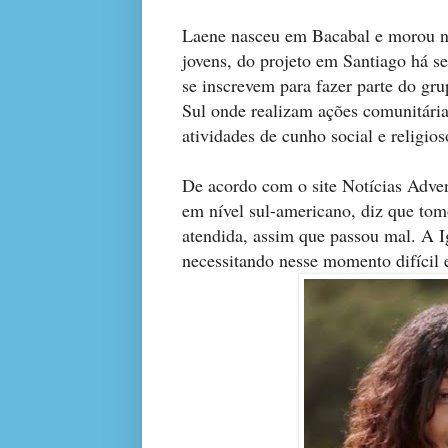
Laene nasceu em Bacabal e morou no
jovens, do projeto em Santiago há s
se inscrevem para fazer parte do 
Sul onde realizam ações comunitária
atividades de cunho social e religios
De acordo com o site Notícias Adven
em nível sul-americano, diz que tom
atendida, assim que passou mal. A 
necessitando nesse momento difícil