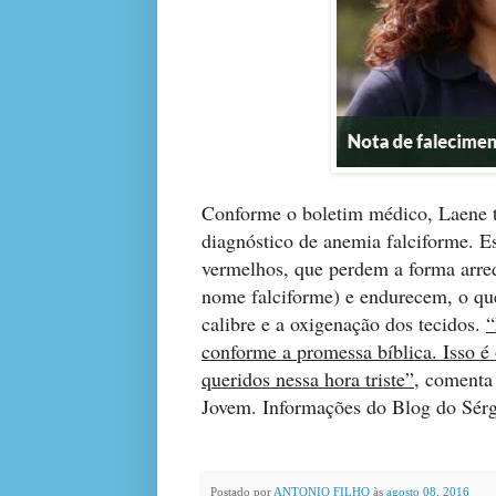
Conforme o boletim médico, Laene t
diagnóstico de anemia falciforme. E
vermelhos, que perdem a forma arred
nome falciforme) e endurecem, o qu
calibre e a oxigenação dos tecidos.
“
conforme a promessa bíblica. Isso é
queridos nessa hora triste”,
comenta o
Jovem. Informações do Blog do Sérg
Postado por
ANTONIO FILHO
às
agosto 08, 2016