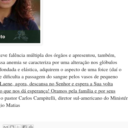
eve falência múltipla dos órgãos e apresentou, também,
ssa anemia se caracteriza por uma alteração nos glóbulos
ondada e elástica, adquirem o aspecto de uma foice (daí o
e dificulta a passagem do sangue pelos vasos de pequeno
Laene, agora, descansa no Senhor e espera a Sua volta
 o que nos dá esperança! Oramos pela família e por seus
 pastor Carlos Campitelli, diretor sul-americano do Ministér
io Matias