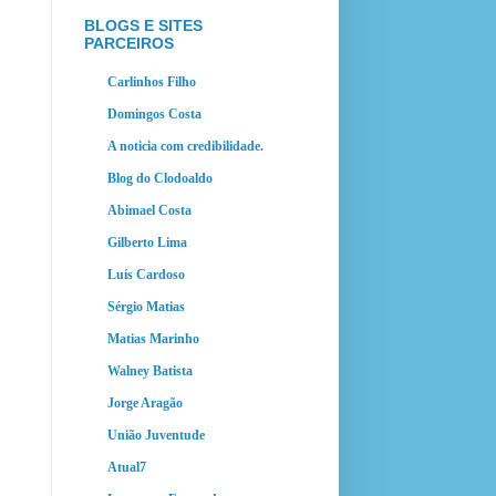
BLOGS E SITES
PARCEIROS
Carlinhos Filho
Domingos Costa
A noticia com credibilidade.
Blog do Clodoaldo
Abimael Costa
Gilberto Lima
Luís Cardoso
Sérgio Matias
Matias Marinho
Walney Batista
Jorge Aragão
União Juventude
Atual7