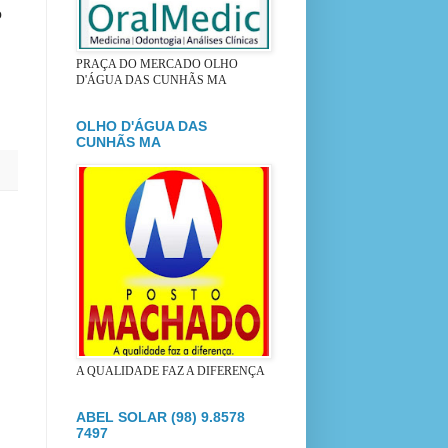
o
PRAÇA DO MERCADO OLHO
D'ÁGUA DAS CUNHÃS MA
OLHO D'ÁGUA DAS
CUNHÃS MA
A QUALIDADE FAZ A DIFERENÇA
ABEL SOLAR (98) 9.8578
7497