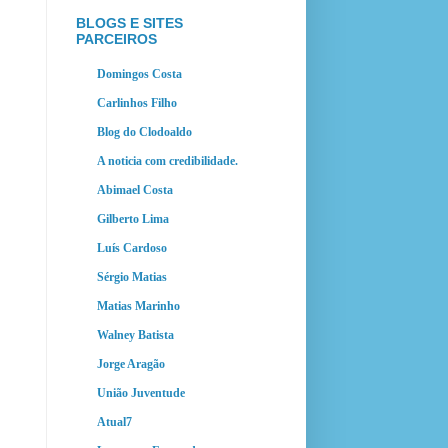
BLOGS E SITES
PARCEIROS
Domingos Costa
Carlinhos Filho
Blog do Clodoaldo
A noticia com credibilidade.
Abimael Costa
Gilberto Lima
Luís Cardoso
Sérgio Matias
Matias Marinho
Walney Batista
Jorge Aragão
União Juventude
Atual7