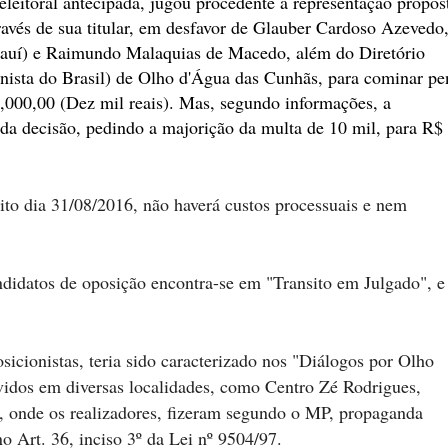
leitoral antecipada, jugou procedente à representação propos
través de sua titular, em desfavor de Glauber Cardoso Azevedo
iauí) e Raimundo Malaquias de Macedo, além do Diretório
ista do Brasil) de Olho d'Água das Cunhãs, para cominar pe
0,000,00 (Dez mil reais). Mas, segundo informações, a
 da decisão, pedindo a majorição da multa de 10 mil, para R$
to dia 31/08/2016, não haverá custos processuais e nem
ndidatos de oposição encontra-se em "Transito em Julgado", e
sicionistas, teria sido caracterizado nos "Diálogos por Olho
idos em diversas localidades, como Centro Zé Rodrigues,
s, onde os realizadores, fizeram segundo o MP, propaganda
no Art. 36, inciso 3º da Lei nº 9504/97.