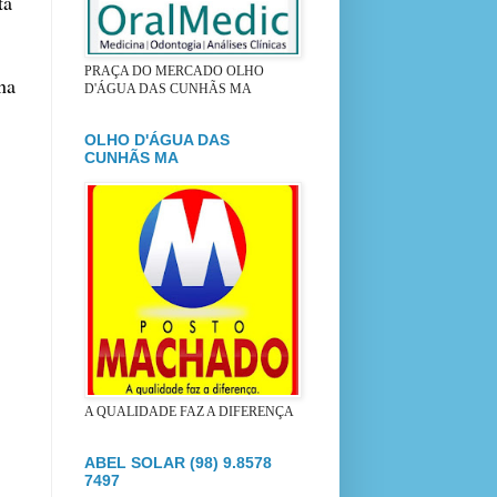
ta
,
PRAÇA DO MERCADO OLHO
na
D'ÁGUA DAS CUNHÃS MA
OLHO D'ÁGUA DAS
CUNHÃS MA
A QUALIDADE FAZ A DIFERENÇA
ABEL SOLAR (98) 9.8578
7497