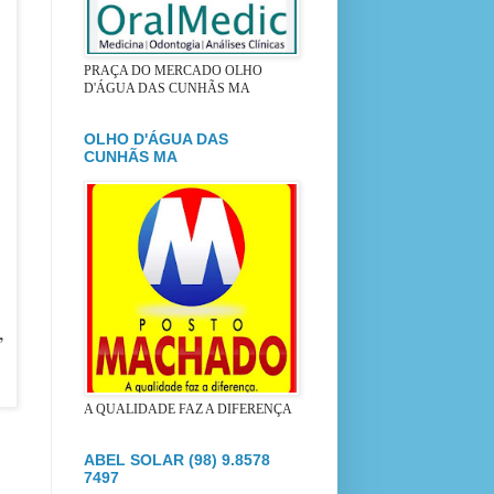
PRAÇA DO MERCADO OLHO
D'ÁGUA DAS CUNHÃS MA
OLHO D'ÁGUA DAS
CUNHÃS MA
,
A QUALIDADE FAZ A DIFERENÇA
ABEL SOLAR (98) 9.8578
7497