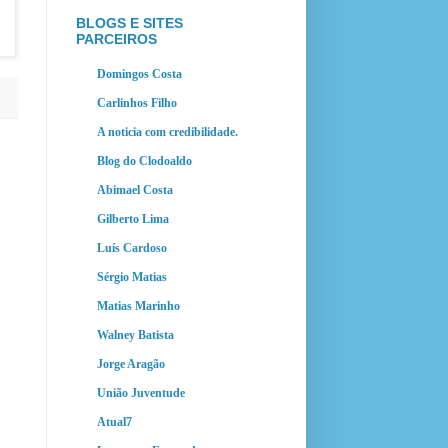
BLOGS E SITES
PARCEIROS
Domingos Costa
Carlinhos Filho
A noticia com credibilidade.
Blog do Clodoaldo
Abimael Costa
Gilberto Lima
Luís Cardoso
Sérgio Matias
Matias Marinho
Walney Batista
Jorge Aragão
União Juventude
Atual7