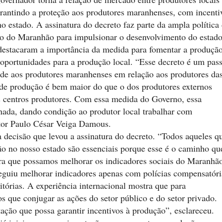
rantindo a proteção aos produtores maranhenses, com incenti
no estado. A assinatura do decreto faz parte da ampla política
no do Maranhão para impulsionar o desenvolvimento do estado
 destacaram a importância da medida para fomentar a produçã
oportunidades para a produção local. “Esse decreto é um pas
ade aos produtores maranhenses em relação aos produtores da
 de produção é bem maior do que o dos produtores externos
s centros produtores. Com essa medida do Governo, essa
nada, dando condição ao produtor local trabalhar com
utor Paulo César Veiga Damous.
 decisão que levou a assinatura do decreto. “Todos aqueles q
o no nosso estado são essenciais porque esse é o caminho qu
ra que possamos melhorar os indicadores sociais do Maranhã
uiu melhorar indicadores apenas com polícias compensatóri
sitórias. A experiência internacional mostra que para
 que conjugar as ações do setor público e do setor privado.
tação que possa garantir incentivos à produção”, esclareceu.