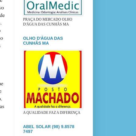
vo
 de
PRAÇA DO MERCADO OLHO
.
D'ÁGUA DAS CUNHÃS MA
o
so
OLHO D'ÁGUA DAS
CUNHÃS MA
s
ue
e
o.
as
A QUALIDADE FAZ A DIFERENÇA
ABEL SOLAR (98) 9.8578
7497