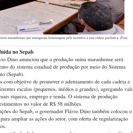
tores maranhenses que entregaram homenagem pelo incentivo a essa cadeia produtiva. (Foto:
luída no Sepab
ávio Dino anunciou que a produção suína maranhense será
ento do sistema estadual de produção por meio do Sistema
to (Sepab).
as com objetivo de promover o adensamento de cada cadeia e
ferentes escalas (pequenos, médios e grandes), agregando val
mais riqueza, emprego e renda. O sistema de produção
estimentos no valor de R$ 58 milhões.
 ações do Sepab, o governador Flávio Dino também colocou o
para ampliar as ações do setor, com oferta de regularização
os.