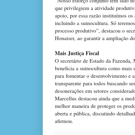
“Nosso esforço conjunto tem sido no
que privilegiem a atividade produtiv
apoio, por essa razão instituímos os
incluindo a suinocultura. Só teremo
processo produtivo”, destacou o sec
Honaiser, ao garantir a ampliação d
Mais Justiça Fiscal
O secretário de Estado da Fazenda, 
beneficia a suinocultura como mais u
para fomentar o desenvolvimento e am
transparente para todos buscando se
desonerações em setores considerado
Marcellus destacou ainda que a medi
melhor maneira de proteger os prod
aberta e pública, discutindo detalh
afirmou.