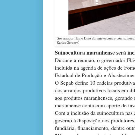
Governador Flávio Dino durante encontro com suinocul
Karlos Geromy)
Suinocultura maranhense será inc
Durante a reunião, o governador Fl
incluída na agenda de ações de Fom
Estadual de Produção e Abastecimen
O Sepab define 10 cadeias produtiv
dos arranjos produtivos locais em di
aos produtos maranhenses, gerando 
maranhense conta com aporte de inv
Com a inclusão da suinocultura nas
governo à disposição dos produtores 
fundiária, financiamento, dentre outr