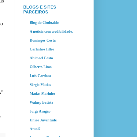
as
BLOGS E SITES
PARCEIROS
so
Blog do Clodoaldo
A noticia com credibilidade.
Domingos Costa
Carlinhos Filho
Abimael Costa
Gilberto Lima
Luís Cardoso
Sérgio Matias
s”.
Matias Marinho
Walney Batista
Jorge Aragão
,
União Juventude
Atual7