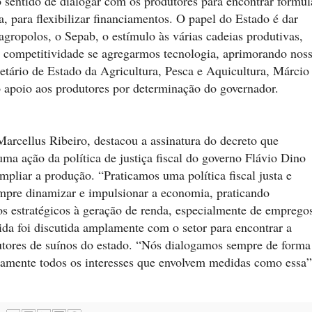
 sentido de dialogar com os produtores para encontrar fórmul
a, para flexibilizar financiamentos. O papel do Estado é dar
 agropolos, o Sepab, o estímulo às várias cadeias produtivas,
s competitividade se agregarmos tecnologia, aprimorando nos
retário de Estado da Agricultura, Pesca e Aquicultura, Márcio
o apoio aos produtores por determinação do governador.
Marcellus Ribeiro, destacou a assinatura do decreto que
ma ação da política de justiça fiscal do governo Flávio Dino
pliar a produção. “Praticamos uma política fiscal justa e
mpre dinamizar e impulsionar a economia, praticando
s estratégicos à geração de renda, especialmente de emprego
da foi discutida amplamente com o setor para encontrar a
utores de suínos do estado. “Nós dialogamos sempre de forma
adamente todos os interesses que envolvem medidas como essa”