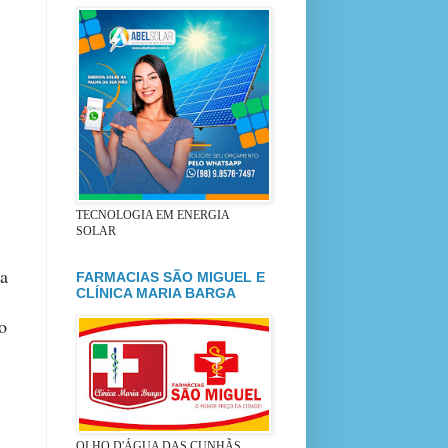
TECNOLOGIA EM ENERGIA
SOLAR
ta
FARMACIAS SÃO MIGUEL E
CLÍNICA MARIA BARGA
o
OLHO D'ÁGUA DAS CUNHÃS