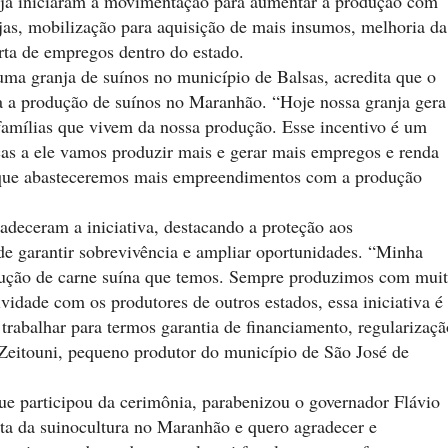
 já iniciaram a movimentação para aumentar a produção com
njas, mobilização para aquisição de mais insumos, melhoria da
rta de empregos dentro do estado.
 uma granja de suínos no município de Balsas, acredita que o
 a produção de suínos no Maranhão. “Hoje nossa granja gera
amílias que vivem da nossa produção. Esse incentivo é um
as a ele vamos produzir mais e gerar mais empregos e renda
já que abasteceremos mais empreendimentos com a produção
deceram a iniciativa, destacando a proteção aos
e garantir sobrevivência e ampliar oportunidades. “Minha
dução de carne suína que temos. Sempre produzimos com mui
vidade com os produtores de outros estados, essa iniciativa é
rabalhar para termos garantia de financiamento, regularizaçã
 Zeitouni, pequeno produtor do município de São José de
ue participou da cerimônia, parabenizou o governador Flávio
asta da suinocultura no Maranhão e quero agradecer e