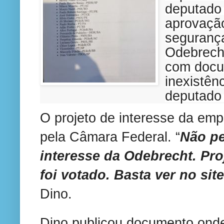
deputado f
aprovação
segurança
Odebrech
com docu
inexistên
deputado
O projeto de interesse da empr
pela Câmara Federal. “
Não pe
interesse da Odebrecht. Pro
foi votado. Basta ver no si
Dino.
Dino publicou documento ond