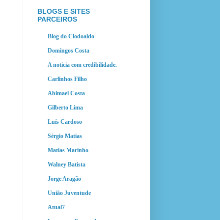
BLOGS E SITES
PARCEIROS
Blog do Clodoaldo
Domingos Costa
A noticia com credibilidade.
Carlinhos Filho
Abimael Costa
Gilberto Lima
Luís Cardoso
Sérgio Matias
Matias Marinho
Walney Batista
Jorge Aragão
União Juventude
Atual7