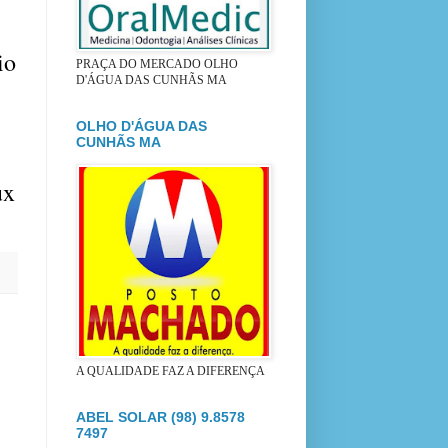
io
PRAÇA DO MERCADO OLHO
D'ÁGUA DAS CUNHÃS MA
OLHO D'ÁGUA DAS
CUNHÃS MA
ux
A QUALIDADE FAZ A DIFERENÇA
ABEL SOLAR (98) 9.8578
7497