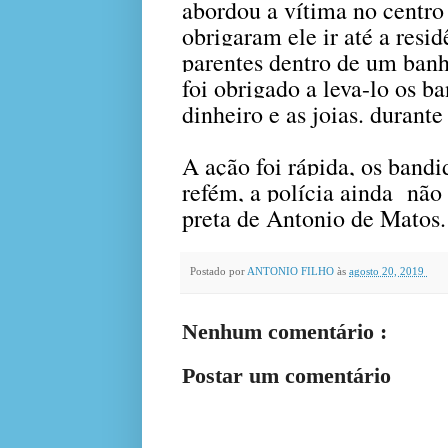
abordou a vítima no centro
obrigaram ele ir até a resi
parentes dentro de um banh
foi obrigado a leva-lo os b
dinheiro e as joias. durant
A ação foi rápida, os band
refém, a polícia ainda
não 
preta de Antonio de Matos
Postado por
ANTONIO FILHO
às
agosto 20, 2019
Nenhum comentário :
Postar um comentário