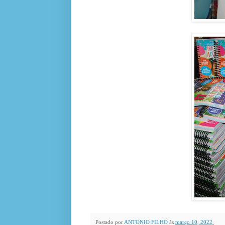
Postado por
ANTONIO FILHO
às
março 10, 2022