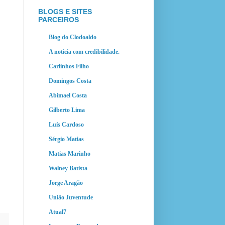
BLOGS E SITES
PARCEIROS
Blog do Clodoaldo
A noticia com credibilidade.
Carlinhos Filho
Domingos Costa
Abimael Costa
Gilberto Lima
Luís Cardoso
Sérgio Matias
Matias Marinho
Walney Batista
Jorge Aragão
União Juventude
Atual7