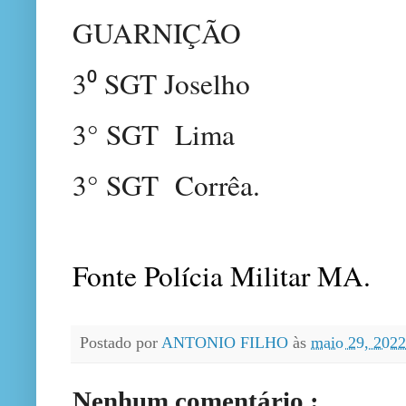
GUARNIÇÃO
3⁰ SGT Joselho
3° SGT Lima
3° SGT Corrêa.
Fonte Polícia Militar MA.
Postado por
ANTONIO FILHO
às
maio 29, 202
Nenhum comentário :