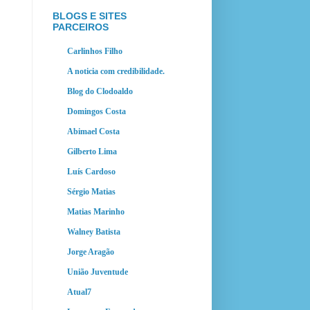
BLOGS E SITES
PARCEIROS
Carlinhos Filho
A noticia com credibilidade.
Blog do Clodoaldo
Domingos Costa
Abimael Costa
Gilberto Lima
Luís Cardoso
Sérgio Matias
Matias Marinho
Walney Batista
Jorge Aragão
União Juventude
Atual7