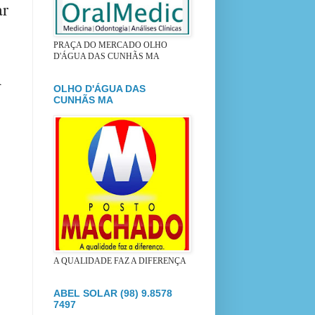
ar
PRAÇA DO MERCADO OLHO
D'ÁGUA DAS CUNHÃS MA
A
OLHO D'ÁGUA DAS
CUNHÃS MA
A QUALIDADE FAZ A DIFERENÇA
ABEL SOLAR (98) 9.8578
7497