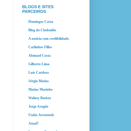
BLOGS E SITES
PARCEIROS
Domingos Costa
Blog do Clodoaldo
A noticia com credibilidade.
Carlinhos Filho
Abimael Costa
Gilberto Lima
Luís Cardoso
Sérgio Matias
Matias Marinho
Walney Batista
Jorge Aragão
União Juventude
Atual7