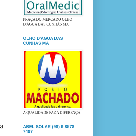
PRAÇA DO MERCADO OLHO
D'ÁGUA DAS CUNHÃS MA
OLHO D'ÁGUA DAS
CUNHÃS MA
A QUALIDADE FAZ A DIFERENÇA
ma
ABEL SOLAR (98) 9.8578
7497