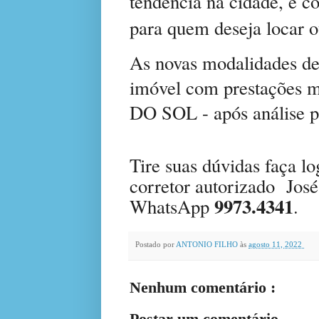
tendência na cidade, e c
para quem deseja locar 
As novas modalidades d
imóvel com prestações m
DO SOL - após análise po
Tire suas dúvidas faça l
corretor autorizado
José
9973.4341
WhatsApp
.
Postado por
ANTONIO FILHO
às
agosto 11, 2022
Nenhum comentário :
Postar um comentário