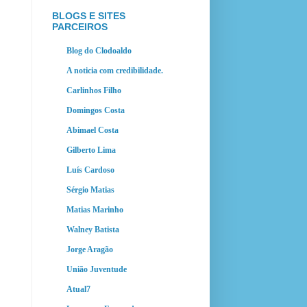
BLOGS E SITES
PARCEIROS
Blog do Clodoaldo
A noticia com credibilidade.
Carlinhos Filho
Domingos Costa
Abimael Costa
Gilberto Lima
Luís Cardoso
Sérgio Matias
Matias Marinho
Walney Batista
Jorge Aragão
União Juventude
Atual7