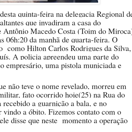
desta quinta-feira na delegacia Regional d
ltantes que invadiram a casa do
e Antônio Macedo Costa (Toim do Miroca
das 06h:20 da manhã de quarta-feira. O
do como Hilton Carlos Rodrigues da Silva,
Luís. A policia apreendeu uma parte do
do empresário, uma pistola municiada e
ue não teve o nome revelado, morreu em
ilitar, fato ocorrido hoje(25) na Rua do
a recebido a guarnição a bala, e no
or vindo a óbito. Fizemos contato com o
ele disse que neste momento a operação