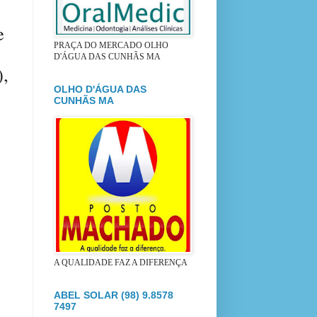
e
PRAÇA DO MERCADO OLHO
D'ÁGUA DAS CUNHÃS MA
),
OLHO D'ÁGUA DAS
CUNHÃS MA
A QUALIDADE FAZ A DIFERENÇA
ABEL SOLAR (98) 9.8578
7497