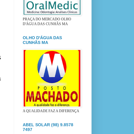
PRAÇA DO MERCADO OLHO
D'ÁGUA DAS CUNHÃS MA
OLHO D'ÁGUA DAS
CUNHÃS MA
s
a
A QUALIDADE FAZ A DIFERENÇA
ABEL SOLAR (98) 9.8578
7497