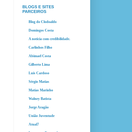
BLOGS E SITES
PARCEIROS
Blog do Clodoaldo
Domingos Costa
A noticia com credibilidade.
Carlinhos Filho
Abimael Costa
Gilberto Lima
Luís Cardoso
Sérgio Matias
Matias Marinho
Walney Batista
Jorge Aragão
União Juventude
Atual7