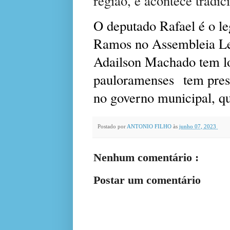
região, e acontece tradi
O deputado Rafael é o le
Ramos no Assembleia Legi
Adailson Machado tem log
pauloramenses tem prese
no governo municipal, qu
Postado por
ANTONIO FILHO
às
junho 07, 2023
Nenhum comentário :
Postar um comentário