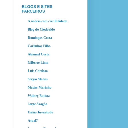
BLOGS E SITES
PARCEIROS
A noticia com credibilidade.
Blog do Clodoaldo
Domingos Costa
Carlinhos Filho
Abimael Costa
Gilberto Lima
Luís Cardoso
Sérgio Matias
Matias Marinho
Walney Batista
Jorge Aragão
União Juventude
Atual7