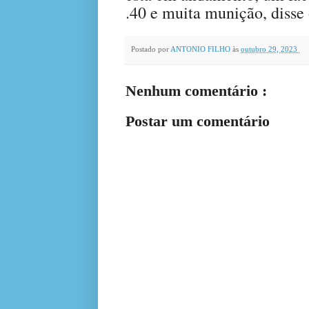
.40 e muita munição, diss
Postado por
ANTONIO FILHO
às
outubro 29, 2023
Nenhum comentário :
Postar um comentário