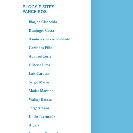
BLOGS E SITES
PARCEIROS
Blog do Clodoaldo
Domingos Costa
A noticia com credibilidade.
Carlinhos Filho
Abimael Costa
Gilberto Lima
Luís Cardoso
Sérgio Matias
Matias Marinho
Walney Batista
Jorge Aragão
União Juventude
Atual7