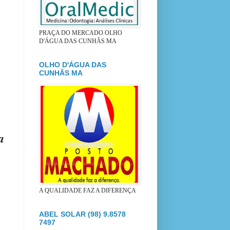
.
PRAÇA DO MERCADO OLHO
D'ÁGUA DAS CUNHÃS MA
OLHO D'ÁGUA DAS
CUNHÃS MA
a
A QUALIDADE FAZ A DIFERENÇA
ABEL SOLAR (98) 9.8578
7497