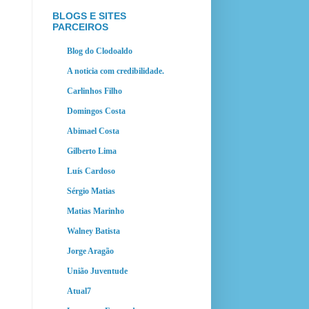
BLOGS E SITES
PARCEIROS
Blog do Clodoaldo
A noticia com credibilidade.
Carlinhos Filho
Domingos Costa
Abimael Costa
Gilberto Lima
Luís Cardoso
Sérgio Matias
Matias Marinho
Walney Batista
Jorge Aragão
União Juventude
Atual7