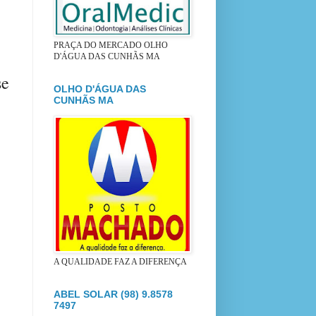
PRAÇA DO MERCADO OLHO
D'ÁGUA DAS CUNHÃS MA
se
OLHO D'ÁGUA DAS
CUNHÃS MA
A QUALIDADE FAZ A DIFERENÇA
ABEL SOLAR (98) 9.8578
7497