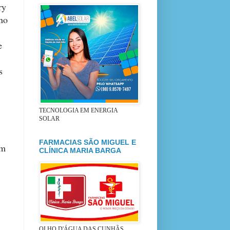
ry
no
e
s
TECNOLOGIA EM ENERGIA
SOLAR
FARMACIAS SÃO MIGUEL E
um
CLÍNICA MARIA BARGA
OLHO D'ÁGUA DAS CUNHÃS