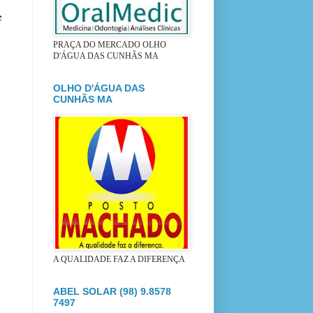
e
PRAÇA DO MERCADO OLHO
D'ÁGUA DAS CUNHÃS MA
OLHO D'ÁGUA DAS
CUNHÃS MA
A QUALIDADE FAZ A DIFERENÇA
ABEL SOLAR (98) 9.8578
7497