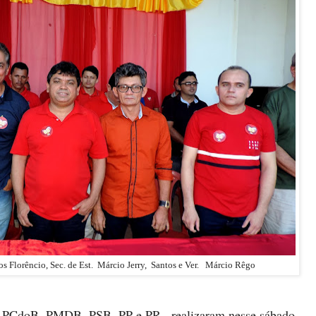
s Florêncio, Sec. de Est. Márcio Jerry, Santos e Ver. Márcio Rêgo
 o PCdoB, PMDB, PSB, PP e PR , realizaram nesse
s
á
bado