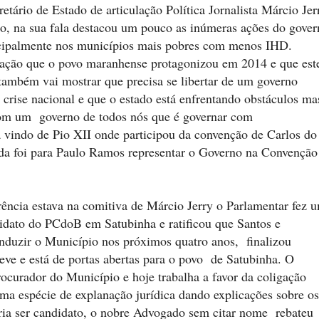
tário de Estado de articulação Política Jornalista Márcio Jer
o, na sua fala destacou um pouco as inúmeras ações do gover
cipalmente nos municípios mais pobres com menos IHD.
ação que o povo maranhense protagonizou em 2014 e que est
ambém vai mostrar que precisa se libertar de um governo
 crise nacional e que o estado está enfrentando obstáculos ma
om um governo de todos nós que é governar com
va vindo de Pio XII onde participou da convenção de Carlos do
da foi para Paulo Ramos representar o Governo na Convenção
ência estava na comitiva de Márcio Jerry o Parlamentar fez 
idato do PCdoB em Satubinha e ratificou que Santos e
nduzir o Município nos próximos quatro anos, finalizou
eve e está de portas abertas para o povo de Satubinha. O
curador do Município e hoje trabalha a favor da coligação
uma espécie de explanação jurídica dando explicações sobre os
ia ser candidato, o nobre Advogado sem citar nome rebateu