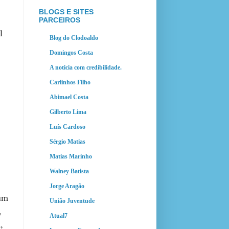
BLOGS E SITES
PARCEIROS
l
Blog do Clodoaldo
Domingos Costa
A noticia com credibilidade.
Carlinhos Filho
Abimael Costa
Gilberto Lima
Luís Cardoso
Sérgio Matias
Matias Marinho
Walney Batista
Jorge Aragão
 um
União Juventude
,
Atual7
,