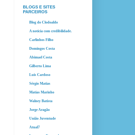
BLOGS E SITES
PARCEIROS
Blog do Clodoaldo
A noticia com credibilidade.
Carlinhos Filho
Domingos Costa
Abimael Costa
Gilberto Lima
Luís Cardoso
Sérgio Matias
Matias Marinho
Walney Batista
Jorge Aragão
União Juventude
Atual7