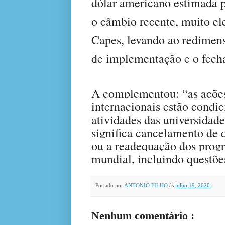
dólar americano estimada p
o câmbio recente, muito el
Capes, levando ao redimens
de implementação e o fecha
A complementou: “as ações
internacionais estão condi
atividades das universidade
significa cancelamento de 
ou a readequação dos prog
mundial, incluindo questõe
Postado por
ANTONIO FILHO
às
julho 19, 2020
Nenhum comentário :