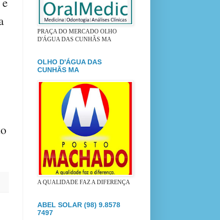
 e
a
PRAÇA DO MERCADO OLHO
D'ÁGUA DAS CUNHÃS MA
OLHO D'ÁGUA DAS
CUNHÃS MA
to
A QUALIDADE FAZ A DIFERENÇA
ABEL SOLAR (98) 9.8578
7497