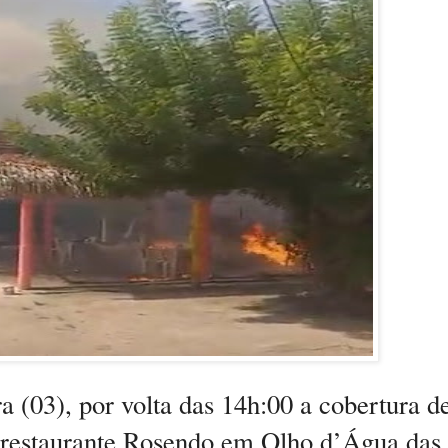
ra (03), por volta das 14h:00 a cobertura d
o restaurante Rosendo em Olho d’Água das