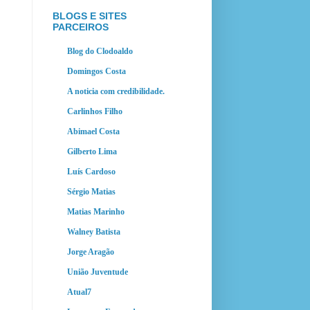
BLOGS E SITES
PARCEIROS
Blog do Clodoaldo
Domingos Costa
A noticia com credibilidade.
Carlinhos Filho
Abimael Costa
Gilberto Lima
Luís Cardoso
Sérgio Matias
Matias Marinho
Walney Batista
Jorge Aragão
União Juventude
Atual7