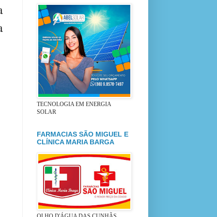
a
a
TECNOLOGIA EM ENERGIA
SOLAR
FARMACIAS SÃO MIGUEL E
CLÍNICA MARIA BARGA
OLHO D'ÁGUA DAS CUNHÃS