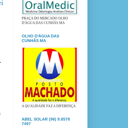
ei
PRAÇA DO MERCADO OLHO
D'ÁGUA DAS CUNHÃS MA
OLHO D'ÁGUA DAS
CUNHÃS MA
r
A QUALIDADE FAZ A DIFERENÇA
s
ABEL SOLAR (98) 9.8578
7497