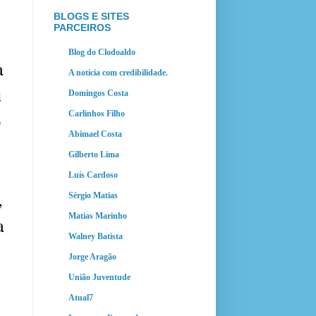
BLOGS E SITES
PARCEIROS
Blog do Clodoaldo
a
A noticia com credibilidade.
u
Domingos Costa
o
Carlinhos Filho
Abimael Costa
Gilberto Lima
Luís Cardoso
,
Sérgio Matias
Matias Marinho
a
Walney Batista
Jorge Aragão
União Juventude
Atual7