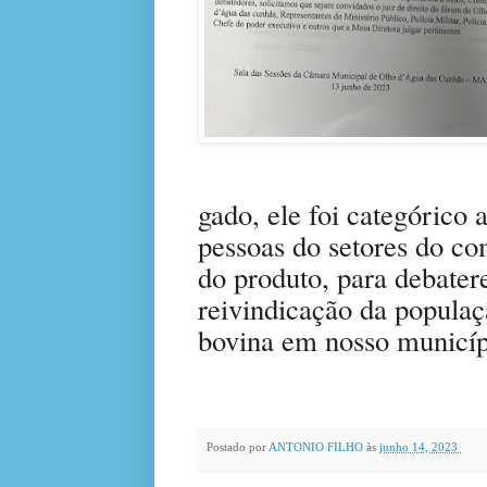
gado, ele foi categórico 
pessoas do setores do c
do produto, para debate
reivindicação da populaç
bovina em nosso municíp
Postado por
ANTONIO FILHO
às
junho 14, 2023