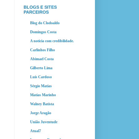
BLOGS E SITES
PARCEIROS
Blog do Clodoaldo
Domingos Costa
A noticia com credibilidade.
Carlinhos Filho
Abimael Costa
Gilberto Lima
Luís Cardoso
Sérgio Matias
Matias Marinho
Walney Batista
Jorge Aragão
União Juventude
Atual7