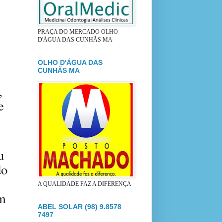
PRAÇA DO MERCADO OLHO
D'ÁGUA DAS CUNHÃS MA
OLHO D'ÁGUA DAS
CUNHÃS MA
,
e
u
do
A QUALIDADE FAZ A DIFERENÇA
em
ABEL SOLAR (98) 9.8578
7497