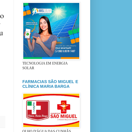
co
r
u
TECNOLOGIA EM ENERGIA
SOLAR
FARMACIAS SÃO MIGUEL E
CLÍNICA MARIA BARGA
OLHO D'ÁGUA DAS CUNHÃS